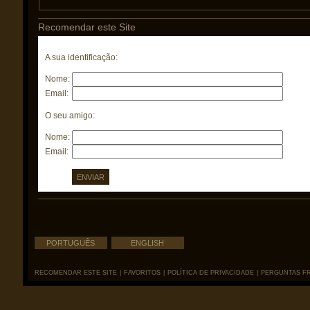
Recomendar este Site
A sua identificação:
Nome:
Email:
O seu amigo:
Nome:
Email:
PORTUGUÊS
ENGLISH
RECOMENDAR ESTE SITE
|
FAVORITOS
|
POLÍTICA DE PRIVACIDADE
|
PERGUNTAS F