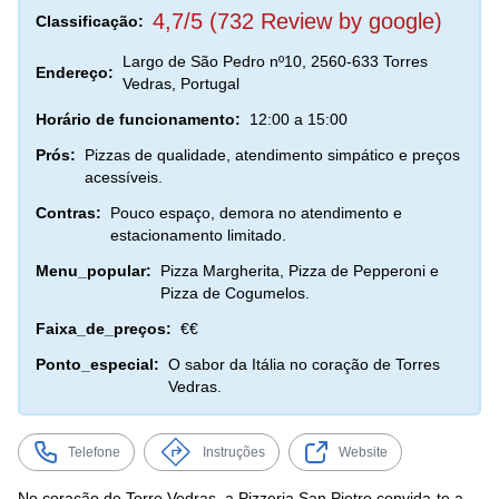
4,7/5 (732 Review by google)
Classificação:
Largo de São Pedro nº10, 2560-633 Torres
Endereço:
Vedras, Portugal
Horário de funcionamento:
12:00 a 15:00
Prós:
Pizzas de qualidade, atendimento simpático e preços
acessíveis.
Contras:
Pouco espaço, demora no atendimento e
estacionamento limitado.
Menu_popular:
Pizza Margherita, Pizza de Pepperoni e
Pizza de Cogumelos.
Faixa_de_preços:
€€
Ponto_especial:
O sabor da Itália no coração de Torres
Vedras.
Telefone
Instruções
Website
No coração de Torre Vedras, a Pizzeria San Pietro convida-te a