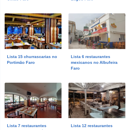
Lista 15 churrascarias no
Lista 6 restaurantes
Portimão Faro
mexicanos no Albufeira
Faro
Lista 7 restaurantes
Lista 12 restaurantes