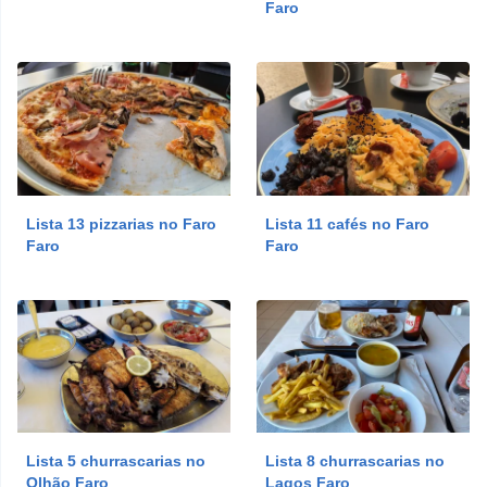
Faro
Lista 13 pizzarias no Faro
Lista 11 cafés no Faro
Faro
Faro
Lista 5 churrascarias no
Lista 8 churrascarias no
Olhão Faro
Lagos Faro