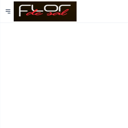
Cidades
Distrito de Lisboa
Distrito do Porto
Braga
Coimbra
Bragança
Funchal
Viseu
Viana do Castelo
Aveiro