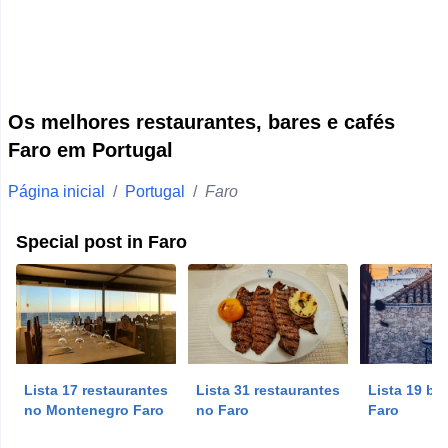
Faro
Ponta Delgada
Vila Real
Beja
Os melhores restaurantes, bares e cafés
Santarém
Faro em Portugal
Setúbal
Página inicial
/
Portugal
/
Faro
Portalegre
Castelo Branco
Special post in Faro
Évora
Leiria
Guarda
Horta
Lista 17 restaurantes
Lista 31 restaurantes
Lista 19 ba
View more
no Montenegro Faro
no Faro
Faro
O