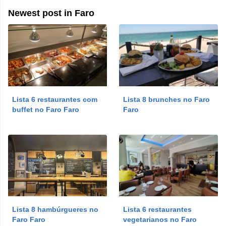
tópico
Newest post in Faro
Restaurantes De Peixe
Discotecas
Loja De Doces
Churrascarias
Pastelarias
Lista 6 restaurantes com
Lista 8 brunches no Faro
Bares De Vinho
buffet no Faro Faro
Faro
Pizzarias
Bares
Brunches
Cafés
Lista 8 hambúrgueres no
Lista 6 restaurantes
Faro Faro
vegetarianos no Faro