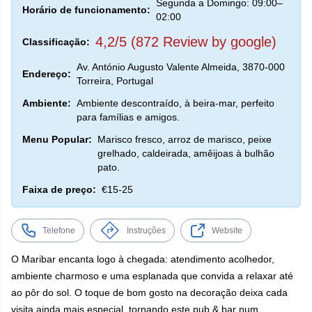
Segunda a Domingo: 09:00–
Horário de funcionamento:
02:00
4,2/5 (872 Review by google)
Classificação:
Av. António Augusto Valente Almeida, 3870-000
Endereço:
Torreira, Portugal
Ambiente:
Ambiente descontraído, à beira-mar, perfeito
para famílias e amigos.
Menu Popular:
Marisco fresco, arroz de marisco, peixe
grelhado, caldeirada, amêijoas à bulhão
pato.
Faixa de preço:
€15-25
Telefone
Instruções
Website
O Maribar encanta logo à chegada: atendimento acolhedor,
ambiente charmoso e uma esplanada que convida a relaxar até
ao pôr do sol. O toque de bom gosto na decoração deixa cada
visita ainda mais especial, tornando este pub & bar num