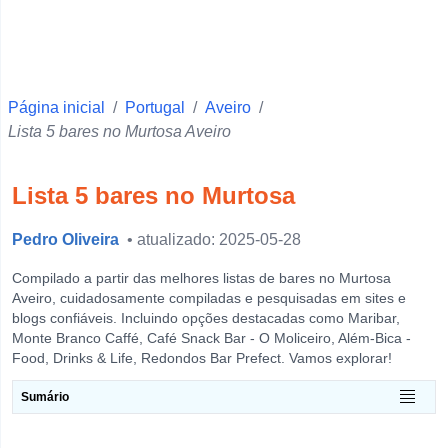
Faro
Ponta Delgada
Vila Real
Página inicial
Beja
/
Portugal
/
Aveiro
/
Lista 5 bares no Murtosa Aveiro
Santarém
Setúbal
Lista 5 bares no Murtosa
Portalegre
Pedro Oliveira
Castelo Branco
• atualizado: 2025-05-28
Évora
Compilado a partir das melhores listas de bares no Murtosa
Aveiro, cuidadosamente compiladas e pesquisadas em sites e
Leiria
blogs confiáveis. Incluindo opções destacadas como Maribar,
Monte Branco Caffé, Café Snack Bar - O Moliceiro, Além-Bica -
Guarda
Food, Drinks & Life, Redondos Bar Prefect. Vamos explorar!
Horta
Sumário
View more
O