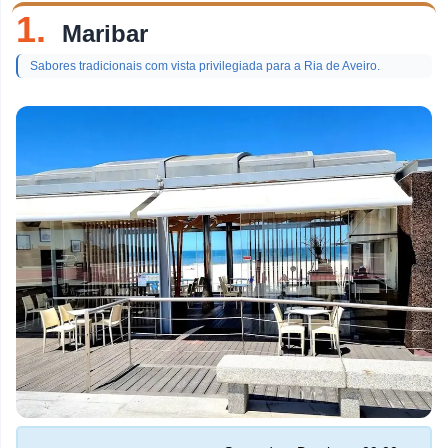
tópico
1.
Maribar
Restaurantes De Peixe
Sabores tradicionais com vista privilegiada para a Ria de Aveiro.
Discotecas
Loja De Doces
Churrascarias
Pastelarias
Bares De Vinho
Pizzarias
Bares
Brunches
Cafés