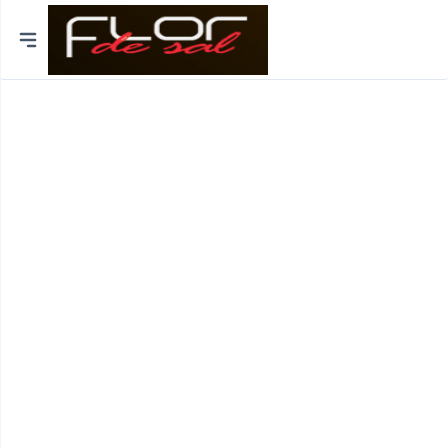
Cidades
Distrito de Lisboa
Distrito do Porto
Braga
Coimbra
Bragança
Funchal
Viseu
Viana do Castelo
Aveiro