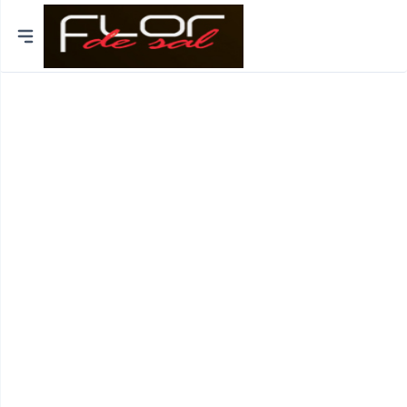
Cidades
Distrito de Lisboa
Distrito do Porto
Braga
Coimbra
Bragança
Funchal
Viseu
Viana do Castelo
Aveiro