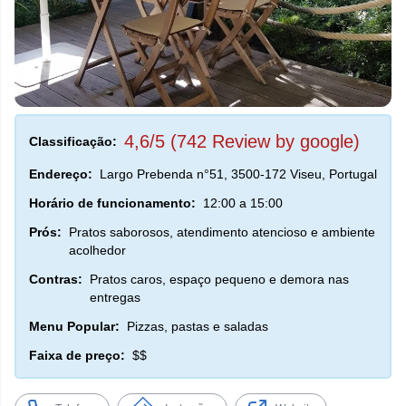
4,6/5 (742 Review by google)
Classificação:
Endereço:
Largo Prebenda n°51, 3500-172 Viseu, Portugal
Horário de funcionamento:
12:00 a 15:00
Prós:
Pratos saborosos, atendimento atencioso e ambiente
acolhedor
Contras:
Pratos caros, espaço pequeno e demora nas
entregas
Menu Popular:
Pizzas, pastas e saladas
Faixa de preço:
$$