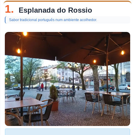
tópico
1.
Esplanada do Rossio
Restaurantes De Peixe
Sabor tradicional português num ambiente acolhedor.
Discotecas
Loja De Doces
Churrascarias
Pastelarias
Bares De Vinho
Pizzarias
Bares
Brunches
Cafés