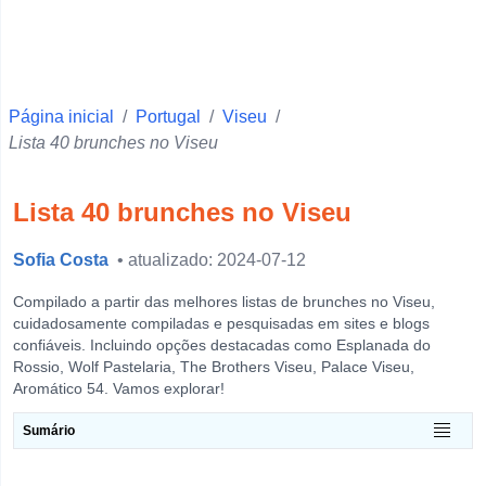
Faro
Ponta Delgada
Vila Real
Página inicial
Beja
/
Portugal
/
Viseu
/
Lista 40 brunches no Viseu
Santarém
Setúbal
Lista 40 brunches no Viseu
Portalegre
Sofia Costa
Castelo Branco
• atualizado: 2024-07-12
Évora
Compilado a partir das melhores listas de brunches no Viseu,
cuidadosamente compiladas e pesquisadas em sites e blogs
Leiria
confiáveis. Incluindo opções destacadas como Esplanada do
Rossio, Wolf Pastelaria, The Brothers Viseu, Palace Viseu,
Guarda
Aromático 54. Vamos explorar!
Horta
Sumário
View more
O