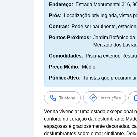
Endereço:
Estrada Monumental 316, 90
Prós:
Localização privilegiada, vistas 
Contras:
Pode ser barulhento, estacion
Pontos Próximos:
Jardim Botânico da 
Mercado dos Lavrado
Comodidades:
Piscina exterior, Restau
Preço Médio:
Médio
Público-Alvo:
Turistas que procuram um
Telefone
Instruções
Venha vivenciar uma estada excepcional no
conforto no coração da deslumbrante Madeir
espaçosas e graciosamente decoradas, cad
deslumbrantes sobre o mar cintilante. Dei