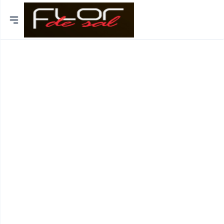
Cidades
Distrito de Lisboa
Distrito do Porto
Braga
Coimbra
Bragança
Funchal
Viseu
Viana do Castelo
Aveiro