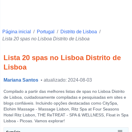
Faro
Ponta Delgada
Vila Real
Página inicial
Beja
/
Portugal
/
Distrito de Lisboa
/
Lista 20 spas no Lisboa Distrito de Lisboa
Santarém
Setúbal
Lista 20 spas no Lisboa Distrito de
Portalegre
Lisboa
Castelo Branco
Mariana Santos
• atualizado: 2024-08-03
Évora
Leiria
Compilado a partir das melhores listas de spas no Lisboa Distrito
de Lisboa, cuidadosamente compiladas e pesquisadas em sites e
Guarda
blogs confiáveis. Incluindo opções destacadas como CitySpa,
Elohim Massage - Massage Lisbon, Ritz Spa at Four Seasons
Horta
Hotel Ritz Lisbon, THE ReTREAT - SPA & WELLNESS, Float in Spa
View more
Lisboa - Picoas. Vamos explorar!
O