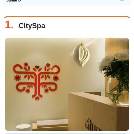
Sumário
tópico
Restaurantes De Peixe
1.
Discotecas
CitySpa
Loja De Doces
Churrascarias
Pastelarias
Bares De Vinho
Pizzarias
Bares
Brunches
Cafés