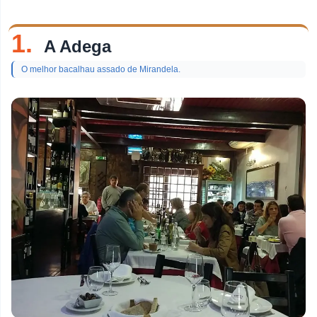
tópico
Restaurantes De Peixe
1.
A Adega
Discotecas
O melhor bacalhau assado de Mirandela.
Loja De Doces
Churrascarias
Pastelarias
Bares De Vinho
Pizzarias
Bares
Brunches
Cafés