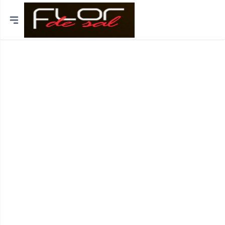
Cidades
Distrito de Lisboa
Distrito do Porto
Braga
Coimbra
Bragança
Funchal
Viseu
Viana do Castelo
Aveiro