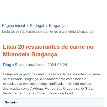
Faro
Ponta Delgada
Vila Real
Página inicial
Beja
/
Portugal
/
Bragança
/
Lista 20 restaurantes de carne no Mirandela Bragança
Santarém
Setúbal
Lista 20 restaurantes de carne no
Portalegre
Mirandela Bragança
Castelo Branco
Diogo Silva
• atualizado: 2024-05-24
Évora
Leiria
Compilado a partir das melhores listas de restaurantes de carne
no Mirandela Bragança, cuidadosamente compiladas e
Guarda
pesquisadas em sites e blogs confiáveis. Incluindo opções
destacadas como A Adega, Flor de Sal, O Loureiro, O Grês,
Horta
Restaurante Pizzaria Coliseu. Vamos explorar!
View more
Sumário
O