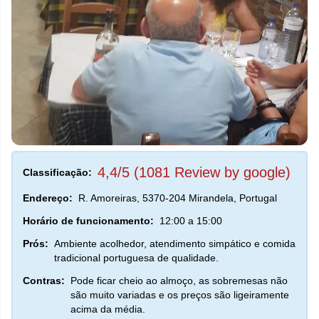
4,4/5 (1081 Review by google)
Classificação:
Endereço:
R. Amoreiras, 5370-204 Mirandela, Portugal
Horário de funcionamento:
12:00 a 15:00
Prós:
Ambiente acolhedor, atendimento simpático e comida
tradicional portuguesa de qualidade.
Contras:
Pode ficar cheio ao almoço, as sobremesas não
são muito variadas e os preços são ligeiramente
acima da média.