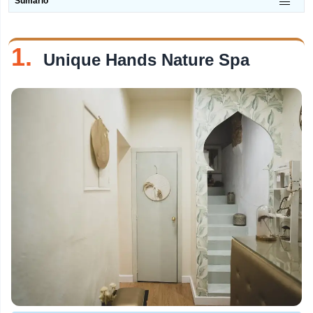
Sumário
tópico
Restaurantes De Peixe
1.
Discotecas
Unique Hands Nature Spa
Loja De Doces
Churrascarias
Pastelarias
Bares De Vinho
Pizzarias
Bares
Brunches
Cafés