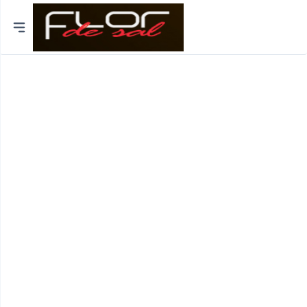
Cidades
Distrito de Lisboa
Distrito do Porto
Braga
Coimbra
Bragança
Funchal
Viseu
Viana do Castelo
Aveiro