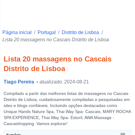
Faro
Ponta Delgada
Vila Real
Página inicial
Beja
/
Portugal
/
Distrito de Lisboa
/
Lista 20 massagens no Cascais Distrito de Lisboa
Santarém
Setúbal
Lista 20 massagens no Cascais
Portalegre
Distrito de Lisboa
Castelo Branco
Tiago Pereira
• atualizado: 2024-08-21
Évora
Leiria
Compilado a partir das melhores listas de massagens no Cascais
Distrito de Lisboa, cuidadosamente compiladas e pesquisadas em
Guarda
sites e blogs confiáveis. Incluindo opções destacadas como
Unique Hands Nature Spa, Thai Way Spa- Cascais, MARY ROCHA
Horta
SPA EXPERIENCE, Thai Way Spa- Estoril, AWA Massage -
View more
Cascaishopping. Vamos explorar!
O