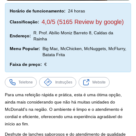
Horário de funcionamento:
24 horas
4,0/5 (5165 Review by google)
Classificação:
R. Prof. Abílio Moniz Barreto 8, Caldas da
Endereço:
Rainha
Menu Popular:
Big Mac, McChicken, McNuggets, McFlurry,
Batata Frita
Faixa de preço:
€
Telefone
Instruções
Website
Para uma refeição rápida e prática, esta é uma ótima opção,
ainda mais considerando que não há muitas unidades do
McDonald's na região. O ambiente é limpo e o atendimento é
cordial e eficiente, oferecendo uma experiência agradável do
início ao fim.
Desfrute de lanches saborosos e do atendimento de qualidade