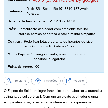
4,5/5 (2781 Review by google)
Classificação:
R. de São Sebastião 97, 3810-187 Aveiro,
Endereço:
Portugal
Horário de funcionamento:
12:00 a 14:30
Prós:
Restaurante acolhedor com ambiente familiar,
oferece comida saborosa e atendimento simpático.
Contras:
Pode ficar lotado durante os horários de pico,
estacionamento limitado na área.
Menu Popular:
Frango assado, arroz de marisco,
bacalhau à lagareiro.
Faixa de preço:
€€
Telefone
Instruções
Website
O Espeto do Sul é um lugar fantástico para saborear a autêntica
culinária do sul do Brasil. Com um ambiente acolhedor e uma
equipe atenciosa, o restaurante oferece uma experiência