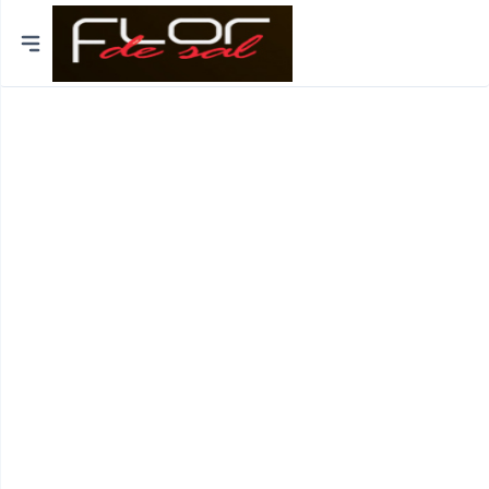
Cidades
Distrito de Lisboa
Distrito do Porto
Braga
Coimbra
Bragança
Funchal
Viseu
Viana do Castelo
Aveiro