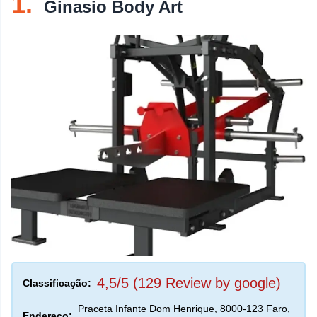
1.
Ginasio Body Art
tópico
Restaurantes De Peixe
Discotecas
Loja De Doces
Churrascarias
Pastelarias
Bares De Vinho
Pizzarias
Bares
Brunches
Cafés
4,5/5 (129 Review by google)
Classificação:
Praceta Infante Dom Henrique, 8000-123 Faro,
Endereço: