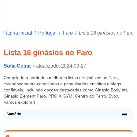
Faro
Ponta Delgada
Vila Real
Página inicial
Beja
/
Portugal
/
Faro
/
Lista 16 ginásios no Faro
Santarém
Lista 16 ginásios no Faro
Setúbal
Portalegre
Sofia Costa
• atualizado: 2024-09-27
Castelo Branco
Compilado a partir das melhores listas de ginásios no Faro,
Évora
cuidadosamente compiladas e pesquisadas em sites e blogs
confiáveis. Incluindo opções destacadas como Ginasio Body Art,
Leiria
Ginásio Element Faro, PRO X GYM, Centro do Ferro, Evox.
Vamos explorar!
Guarda
Horta
Sumário
View more
O