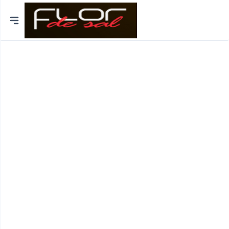
Cidades
Distrito de Lisboa
Distrito do Porto
Braga
Coimbra
Bragança
Funchal
Viseu
Viana do Castelo
Aveiro