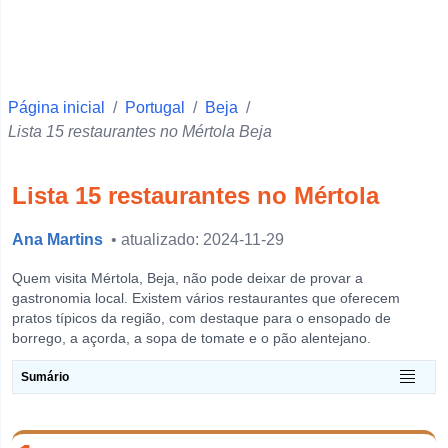
Faro
Ponta Delgada
Vila Real
Página inicial
Beja
/
Portugal
/
Beja
/
Lista 15 restaurantes no Mértola Beja
Santarém
Setúbal
Lista 15 restaurantes no Mértola
Portalegre
Ana Martins
Castelo Branco
• atualizado: 2024-11-29
Évora
Quem visita Mértola, Beja, não pode deixar de provar a
gastronomia local. Existem vários restaurantes que oferecem
Leiria
pratos típicos da região, com destaque para o ensopado de
borrego, a açorda, a sopa de tomate e o pão alentejano.
Guarda
Horta
Sumário
View more
O