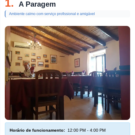
1.
A Paragem
tópico
Restaurantes De Peixe
Ambiente calmo com serviço profissional e amigável
Discotecas
Loja De Doces
Churrascarias
Pastelarias
Bares De Vinho
Pizzarias
Bares
Brunches
Cafés
Horário de funcionamento:
12:00 PM - 4:00 PM