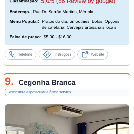
5,0/5 (86 Review by google)
Classificação:
Endereço:
Rua Dr. Serrão Martins, Mértola
Menu Popular:
Pratos do dia, Smoothies, Bolos, Opções
de cafetaria, Cervejas artesanais locais
Faixa de preço:
$5.00 - $16.00
Telefone
Instruções
Website
9.
Cegonha Branca
Atmosfera espetacular e ótimo serviço