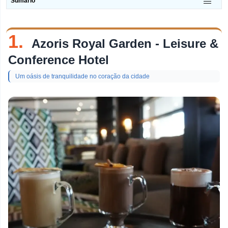
Sumário
tópico
Restaurantes De Peixe
1.
Discotecas
Azoris Royal Garden - Leisure &
Loja De Doces
Conference Hotel
Churrascarias
Um oásis de tranquilidade no coração da cidade
Pastelarias
Bares De Vinho
Pizzarias
Bares
Brunches
Cafés