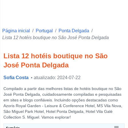
Faro
Ponta Delgada
Vila Real
Página inicial
Beja
/
Portugal
/
Ponta Delgada
/
Lista 12 hotéis boutique no São José Ponta Delgada
Santarém
Setúbal
Lista 12 hotéis boutique no São
Portalegre
José Ponta Delgada
Castelo Branco
Sofia Costa
• atualizado: 2024-07-22
Évora
Leiria
Compilado a partir das melhores listas de hotéis boutique no São
José Ponta Delgada, cuidadosamente compiladas e pesquisadas
Guarda
em sites e blogs confiáveis. Incluindo opções destacadas como
Azoris Royal Garden - Leisure & Conference Hotel, MS Vila Nova,
Horta
São Miguel Park Hotel, Hotel Ponta Delgada, Hotel Vila Galé
View more
Collection S. Miguel. Vamos explorar!
O