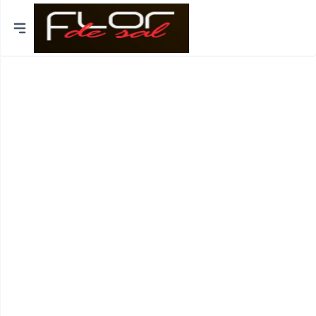
Cidades
Distrito de Lisboa
Distrito do Porto
Braga
Coimbra
Bragança
Funchal
Viseu
Viana do Castelo
Aveiro