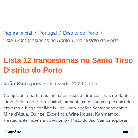
Faro
Ponta Delgada
Vila Real
Página inicial
Beja
/
Portugal
/
Distrito do Porto
/
Lista 12 francesinhas no Santo Tirso Distrito do Porto
Santarém
Setúbal
Lista 12 francesinhas no Santo Tirso
Portalegre
Distrito do Porto
Castelo Branco
João Rodrigues
• atualizado: 2024-06-05
Évora
Leiria
Compilado a partir das melhores listas de francesinhas no Santo
Tirso Distrito do Porto, cuidadosamente compiladas e pesquisadas
Guarda
em sites e blogs confiáveis. Incluindo opções destacadas como
Mina d'Água, Quinze, Excelência Wine House, Kanimambo,
Horta
Restaurante Taberna do Antonio - Prato do dia. Vamos explorar!
View more
Sumário
O