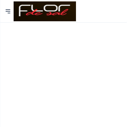
Cidades
Distrito de Lisboa
Distrito do Porto
Braga
Coimbra
Bragança
Funchal
Viseu
Viana do Castelo
Aveiro