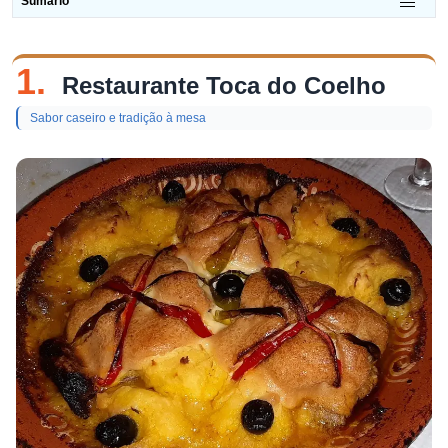
Sumário
1.
Restaurante Toca do Coelho
Sabor caseiro e tradição à mesa