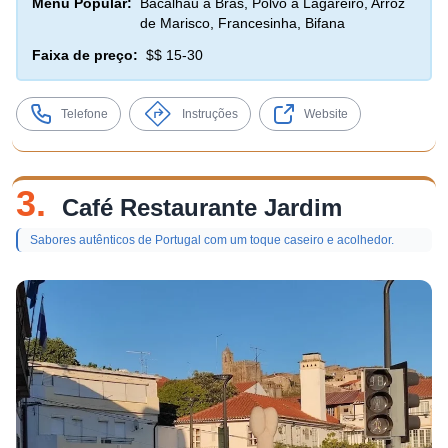
Menu Popular:
Bacalhau à Brás, Polvo à Lagareiro, Arroz
de Marisco, Francesinha, Bifana
Faixa de preço:
$$ 15-30
Telefone
Instruções
Website
3.
Café Restaurante Jardim
Sabores autênticos de Portugal com um toque caseiro e acolhedor.