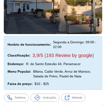
Segunda a Domingo: 09:00 -
Horário de funcionamento:
22:00
3,9/5 (193 Review by google)
Classificação:
Endereço:
R. de Santo Estevão 44, Penamacor
Menu Popular:
Bifana, Caldo Verde, Arroz de Marisco,
Salada de Polvo, Pastel de Nata
Faixa de preço:
$10 - $25
Telefone
Instruções
Website