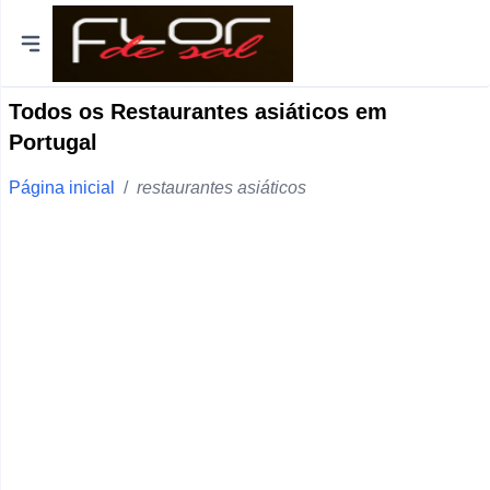
Todos os Restaurantes asiáticos em
Portugal
Cidades
Distrito de Lisboa
Página inicial
/
restaurantes asiáticos
Distrito do Porto
Braga
Coimbra
Bragança
Funchal
Viseu
Viana do Castelo
Aveiro