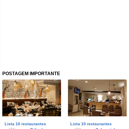
Faro
Ponta Delgada
Vila Real
Beja
Santarém
Setúbal
Portalegre
Castelo Branco
POSTAGEM IMPORTANTE
Évora
Leiria
Guarda
Horta
View more
Lista 10 restaurantes
Lista 10 restaurantes
O