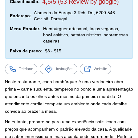
4,5/5 (53 Review by google)
Classificação:
Alameda da Europa 3 Rch, Drt, 6200-546
Endereço:
Covilhã, Portugal
Menu Popular:
Hambúrguer artesanal, tacos veganos,
bowl asiático, batatas rústicas, sobremesas
caseiras
Faixa de preço:
$8 - $15
Telefone
Instruções
Website
Neste restaurante, cada hambúrguer é uma verdadeira obra-
prima – carne suculenta, temperos no ponto e uma apresentação
que encanta os olhos antes mesmo da primeira mordida. O
atendimento cordial completa um ambiente onde cada detalhe
convida ao prazer à mesa.
No entanto, prepare-se para uma experiência sofisticada com
preços que acompanham o padrão elevado da casa. A qualidade
e o sabor impressionam, mas a conta pode surpreender. Perfeito