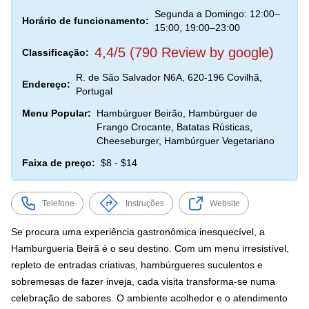
Segunda a Domingo: 12:00–
Horário de funcionamento:
15:00, 19:00–23:00
4,4/5 (790 Review by google)
Classificação:
R. de São Salvador N6A, 620-196 Covilhã,
Endereço:
Portugal
Menu Popular:
Hambúrguer Beirão, Hambúrguer de
Frango Crocante, Batatas Rústicas,
Cheeseburger, Hambúrguer Vegetariano
Faixa de preço:
$8 - $14
Telefone
Instruções
Website
Se procura uma experiência gastronômica inesquecível, a
Hamburgueria Beirã é o seu destino. Com um menu irresistível,
repleto de entradas criativas, hambúrgueres suculentos e
sobremesas de fazer inveja, cada visita transforma-se numa
celebração de sabores. O ambiente acolhedor e o atendimento