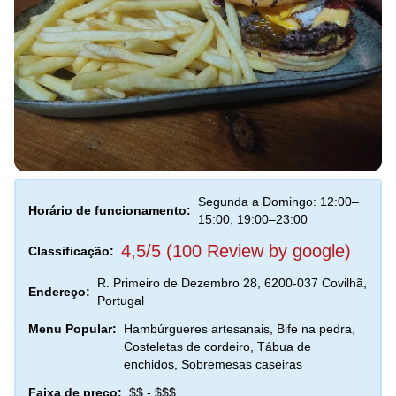
Segunda a Domingo: 12:00–
Horário de funcionamento:
15:00, 19:00–23:00
4,5/5 (100 Review by google)
Classificação:
R. Primeiro de Dezembro 28, 6200-037 Covilhã,
Endereço:
Portugal
Menu Popular:
Hambúrgueres artesanais, Bife na pedra,
Costeletas de cordeiro, Tábua de
enchidos, Sobremesas caseiras
Faixa de preço:
$$ - $$$