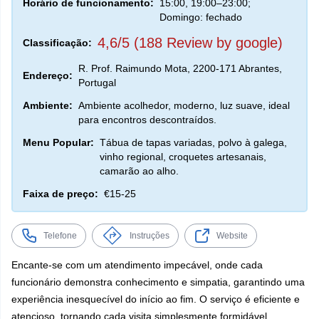
Horário de funcionamento:
15:00, 19:00–23:00;
Domingo: fechado
4,6/5 (188 Review by google)
Classificação:
R. Prof. Raimundo Mota, 2200-171 Abrantes,
Endereço:
Portugal
Ambiente:
Ambiente acolhedor, moderno, luz suave, ideal
para encontros descontraídos.
Menu Popular:
Tábua de tapas variadas, polvo à galega,
vinho regional, croquetes artesanais,
camarão ao alho.
Faixa de preço:
€15-25
Telefone
Instruções
Website
Encante-se com um atendimento impecável, onde cada
funcionário demonstra conhecimento e simpatia, garantindo uma
experiência inesquecível do início ao fim. O serviço é eficiente e
atencioso, tornando cada visita simplesmente formidável.