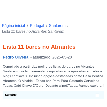
Faro
Ponta Delgada
Vila Real
Página inicial
Beja
/
Portugal
/
Santarém
/
Lista 11 bares no Abrantes Santarém
Santarém
Setúbal
Lista 11 bares no Abrantes
Portalegre
Pedro Oliveira
Castelo Branco
• atualizado: 2025-05-28
Évora
Compilado a partir das melhores listas de bares no Abrantes
Santarém, cuidadosamente compiladas e pesquisadas em sites e
Leiria
blogs confiáveis. Incluindo opções destacadas como Casa Benfica
Abrantes, O Alcaide - Tapas bar, Pára-Pára Cafetaria Cervejaria
Guarda
Tapas, Café Chave D'Ouro, Decante wine&Tapas. Vamos explorar!
Horta
Sumário
View more
O